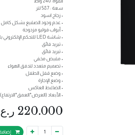
القوة: 240 واط
سعة : 587 لتر
• زجاج اسود
• عدم وجود الصقيع بشكل كامل
• أبواب فوليو مزدوجة
• شاشة LED للتحكم الإلكتروني باللمس
• تبريد فائق
• تبريد فائق
• مقبض مخفي
• تصميم متعدد لتدفق الهواء
• وضع قفل الطفل
• وضع الإجازة
• الضاغط العاكس
• الأبعاد (العرض*العمق*الارتفاع) 895*745*1788 ملم
220.000
ر.ع.
إضافة 