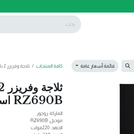
ات
عروضنا
تواصل معنا
قائمة أسعار عامة
كافة المنتجات
ثلاجة وفريزر 2 باب 587 لتر RZ690B اسود
RZ690B اسود
الماركة: زوجور
موديل: RZ690B
الجهد: 220فولت