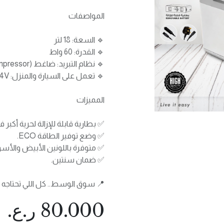
المواصفات
🔹 السعة: 18 لتر
🔹 القدرة: 60 واط
🔹 نظام التبريد: ضاغط (Compressor)
🔹 تعمل على السيارة والمنزل: DC 12V/24V و AC 100V–240V
المميزات
✅ بطارية قابلة للإزالة لحرية أكبر 
✅ وضع توفير الطاقة ECO.
✅ متوفرة باللونين الأبيض والأسو
✅ ضمان سنتين.
📍 سوق الوسط.. كل اللي تحتاجه 
80.000
ر.ع.