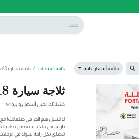
ات
عروضنا
تواصل معنا
قائمة أسعار عامة
كافة المنتجات
ثلاجة سيارة 18لتر DLC-37418
ثلاجة سيارة 18لتر DLC-37418
كشتاتك الحين أسهل وأبرد! ❄️
باردة وين ما كنت. بفضل نظام التبري
تنطلق بكل راحة سواء في الرحلات، 