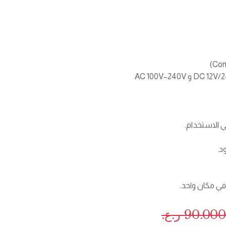
في الاستخدام.
د.
في مكان واحد.
90.000
ر.ع.