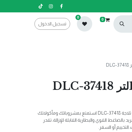
0
0
تسجيل الدخول
لا تشيل هم الحر في طلعاتك! مع ثلاجة DLC-37418 استمتع بمشروباتك ومأكولاتك
د بالضاغط القوي والبطارية القابلة للإزالة، تقدر
التخييم أو السفر.