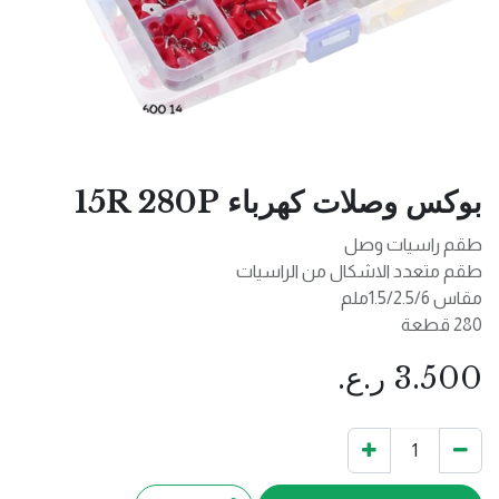
بوكس وصلات كهرباء 15R 280P
طقم راسيات وصل
طقم متعدد الاشكال من الراسيات
مقاس 1.5/2.5/6ملم
280 قطعة
3.500
ر.ع.