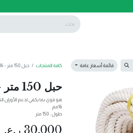
ات
عروضنا
تواصل معنا
قائمة أسعار عامة
كافة المنتجات
حبل 150 متر - 16 MM
حبل 150 متر - 16 MM
هو قوي بما يكفي لدعم الأوزان الك
16مم
طول : 150 متر
30.000
ر.ع.