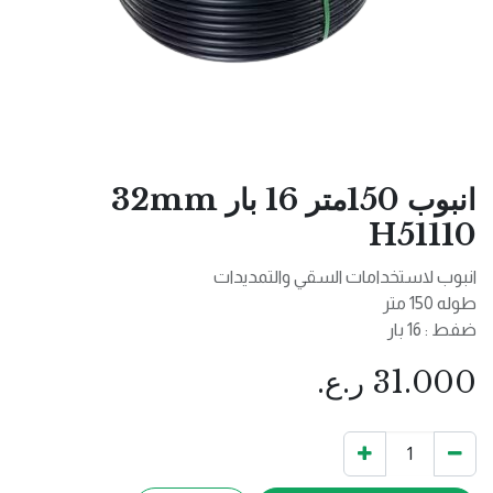
انبوب 150متر 16 بار 32mm
H51110
انبوب لاستخدامات السقي والتمديدات
طوله 150 متر
ضفط : 16 بار
31.000
ر.ع.