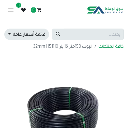
0
0
قائمة أسعار عامة
كافة المنتجات
انبوب 150متر 16 بار 32mm H51110