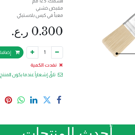
السُمك: 12.5 مم
مقبض خشبي
معبأ في كيس بلاستيكي
0.300
ر.ع.
إضافة 
نفدت الكمية
تلقّ إشعاراً عندما يكون المنتج 
أحدث المنتجات