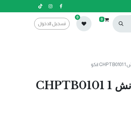
0
0
تسجيل الدخول
بروش صبغ 1 انش 1 CHPTB0101