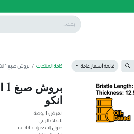
ات
عروضنا
تواصل معنا
قائمة أسعار عامة
كافة المنتجات
بروش صبغ 1 انش 1 CHPTB0101 انكو
انكو
العرض: 1 بوصة
للطلاء الزيتي
طول الشعيرات: 44 مم