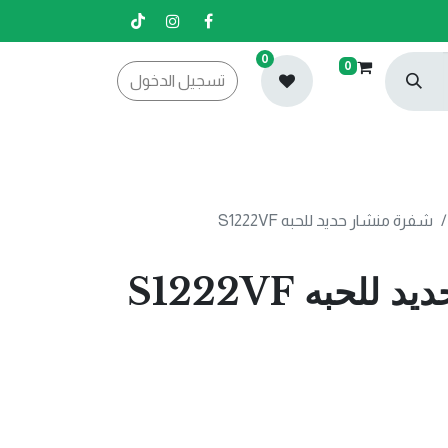
0
0
تسجيل الدخول
شفرة منشار حديد للحبه S1222VF
لحبه S1222VF