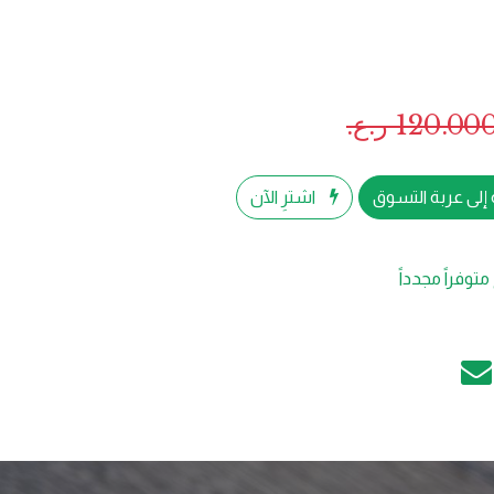
120.00
ر.ع.
إلى عربة التسوق
اشترِ الآن
متوفراً مجدداً