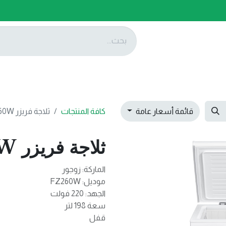
ات
عروضنا
تواصل معنا
قائمة أسعار عامة
كافة المنتجات
ثلاجة فريزر FZ260W
ثلاجة فريزر FZ260W
الماركة: زوجور
موديل: FZ260W
الجهد: 220 فولت
سعة 198 لتر
قفل