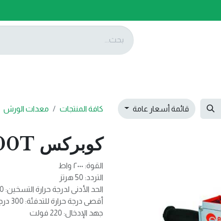
ات
عروضنا
تواصل معنا
قائمة أسعار عامة
كافة المنتجات
معدات الورش
كوبركس EDP-2000T
القوة: ٢٠٠٠ واط
التردد: 50 هرتز
الحد الأدنى لدرجة حرارة التسخين: 50 درجة مئوية
أقصى درجة حرارة للتدفئة: 300 درجة مئوية
جهد الإدخال: 220 فولت