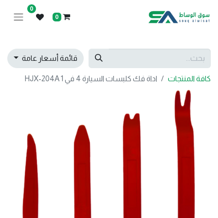
0
0
قائمة أسعار عامة
كافة المنتجات
اداة فك كلبسات السيارة 4 في 1 HJX-204A